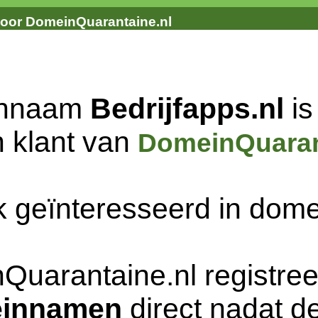
door DomeinQuarantaine.nl
innaam
Bedrijfapps.nl
is
n klant van
DomeinQuaran
k geïnteresseerd in do
Quarantaine.nl registree
innamen
direct nadat de