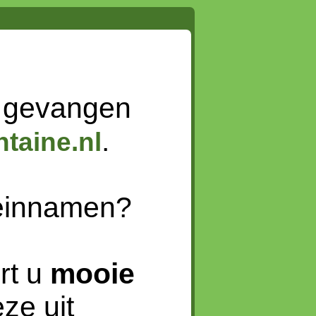
 gevangen
.
taine.nl
meinnamen?
rt u
mooie
ze uit