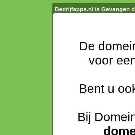
Bedrijfapps.nl is Gevangen 
De dome
voor ee
Bent u oo
Bij Domein
dome