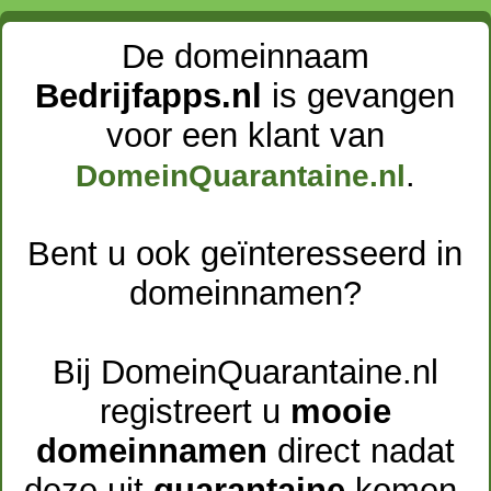
De domeinnaam
Bedrijfapps.nl
is gevangen
voor een klant van
.
DomeinQuarantaine.nl
Bent u ook geïnteresseerd in
domeinnamen?
Bij DomeinQuarantaine.nl
registreert u
mooie
domeinnamen
direct nadat
deze uit
quarantaine
komen.