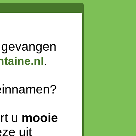
 gevangen
.
taine.nl
meinnamen?
rt u
mooie
ze uit