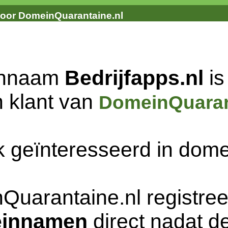
door DomeinQuarantaine.nl
innaam
Bedrijfapps.nl
is
n klant van
DomeinQuaran
k geïnteresseerd in do
Quarantaine.nl registree
innamen
direct nadat de