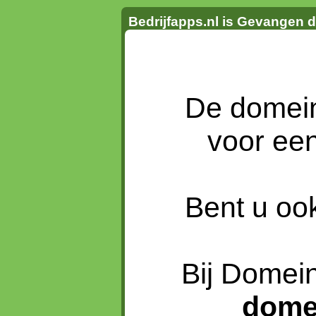
Bedrijfapps.nl is Gevangen 
De dome
voor ee
Bent u oo
Bij Domein
dome