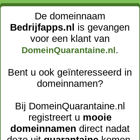
De domeinnaam
Bedrijfapps.nl
is gevangen
voor een klant van
.
DomeinQuarantaine.nl
Bent u ook geïnteresseerd in
domeinnamen?
Bij DomeinQuarantaine.nl
registreert u
mooie
domeinnamen
direct nadat
deze uit
quarantaine
komen.