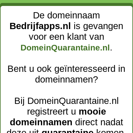
De domeinnaam
Bedrijfapps.nl
is gevangen
voor een klant van
.
DomeinQuarantaine.nl
Bent u ook geïnteresseerd in
domeinnamen?
Bij DomeinQuarantaine.nl
registreert u
mooie
domeinnamen
direct nadat
deze uit
quarantaine
komen.