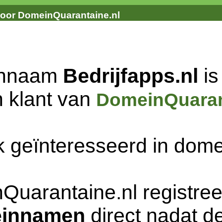
door DomeinQuarantaine.nl
innaam
Bedrijfapps.nl
is
n klant van
DomeinQuaran
k geïnteresseerd in do
Quarantaine.nl registree
innamen
direct nadat de