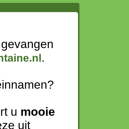
 gevangen
.
taine.nl
meinnamen?
rt u
mooie
ze uit