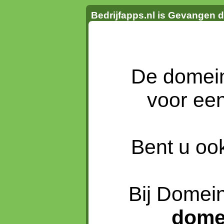
Bedrijfapps.nl is Gevangen 
De dome
voor ee
Bent u oo
Bij Domein
dome